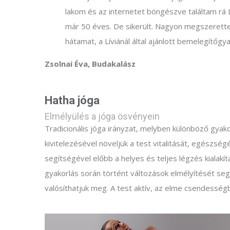
lakom és az internetet böngészve találtam rá Lí
már 50 éves. De sikerült. Nagyon megszerett
hátamat, a Líviánál által ajánlott bemelegítőgy
Zsolnai Éva, Budakalász
Hatha jóga
Elmélyülés a jóga ösvényein
Tradicionális jóga irányzat, melyben különböző gyak
kivitelezésével növeljük a test vitalitását, egészs
segítségével előbb a helyes és teljes légzés kialakí
gyakorlás során történt változások elmélyítését seg
valósíthatjuk meg. A test aktív, az elme csendesség