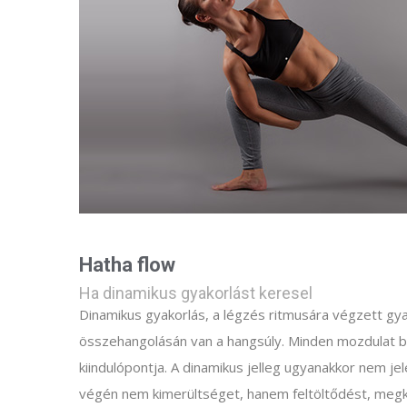
Hatha flow
Ha dinamikus gyakorlást keresel
Dinamikus gyakorlás, a légzés ritmusára végzett gy
összehangolásán van a hangsúly. Minden mozdulat be
kiindulópontja. A dinamikus jelleg ugyanakkor nem j
végén nem kimerültséget, hanem feltöltődést, megk