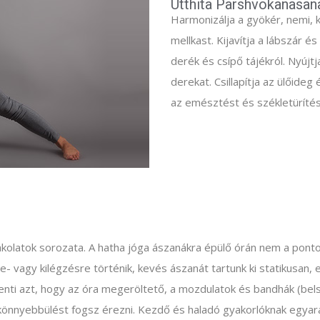
Utthita Parshvokanasana
Harmonizálja a gyökér, nemi, k
mellkast. Kijavítja a lábszár és
derék és csípő tájékról. Nyújtja
derekat. Csillapítja az ülőideg
az emésztést és székletürítés
akolatok sorozata. A hatha jóga ászanákra épülő órán nem a pont
- vagy kilégzésre történik, kevés ászanát tartunk ki statikusan
elenti azt, hogy az óra megeröltető, a mozdulatok és bandhák (be
önnyebbülést fogsz érezni. Kezdő és haladó gyakorlóknak egyará