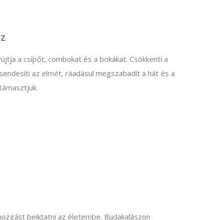
óz
újtja a csípőt, combokat és a bokákat. Csökkenti a
csendesíti az elmét, ráadásul megszabadít a hát és a
átámasztjuk.
 mozgást beiktatni az életembe. Budakalászon