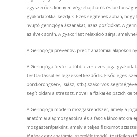
egyszerűek, könnyen végrehajthatók és biztonságosak
gyakorlatokkal kezdjük. Ezek segítenek abban, hogy 
nyújtó gerincjóga ászanákat, azaz pozíciókat. A geri
az évek során. A gyakorlást relaxáció zárja, amelynek
A Gerincjóga preventív, precíz anatómiai alapokon ny
A Gerincjóga ötvözi a több ezer éves jóga gyakorlata
testtartással és légzéssel kezdődik. Elsődleges szer
porckorongsérv, isiász, stb.) szakorvos segítségével k
segít oldani a stresszt, növeli a fizikai és pszichikai
A Gerincjóga modern mozgásrendszer, amely a jóga sp
anatómiai alapmozgásokra és a fascia láncolatokra
mozgásterápiaként, amely a teljes fizikumot sziszte
jógának egy anatómiai szemléletmódú, testfejleszt