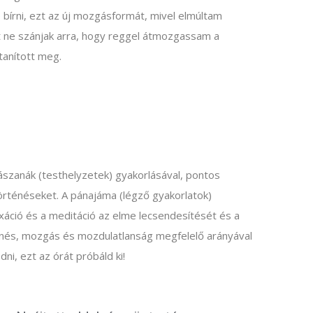
e bírni, ezt az új mozgásformát, mivel elmúltam
 ne szánjak arra, hogy reggel átmozgassam a
 tanított meg.
 ászanák (testhelyzetek) gyakorlásával, pontos
történéseket. A pánajáma (légző gyakorlatok)
laxáció és a meditáció az elme lecsendesítését és a
ihenés, mozgás és mozdulatlanság megfelelő arányával
i, ezt az órát próbáld ki!