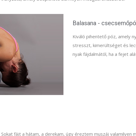
Balasana - csecsemőp
Kiváló pihentető póz, amely ny
stresszt, kimerültséget és le
nyak fájdalmától, ha a fejet al
i. Sokat fájt a hátam, a derekam, úgy éreztem muszáj valamilyen