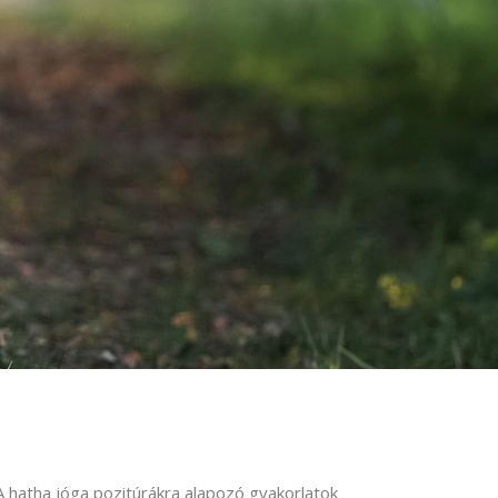
A hatha jóga pozitúrákra alapozó gyakorlatok