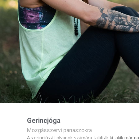
Gerincjóga
Mozgásszervi panaszokra
A gerincjógát olyanok számára találták ki, akik már