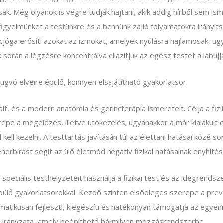
. Még olyanok is végre tudják hajtani, akik addig hírből sem ism
figyelmünket a testünkre és a bennünk zajló folyamatokra irányí
ncjóga erősíti azokat az izmokat, amelyek nyúlásra hajlamosak, u
 során a légzésre koncentrálva ellazítjuk az egész testet a lábujja
ugvó elveire épülő, könnyen elsajátítható gyakorlatsor.
it, és a modern anatómia és gerincterápia ismereteit. Célja a fiz
epe a megelőzés, illetve utókezelés; ugyanakkor a már kialakult e
ell kezelni. A testtartás javításán túl az élettani hatásai közé sor
 teherbírást segít az ülő életmód negatív fizikai hatásainak enyhíté
eciális testhelyzeteit használja a fizikai test és az idegrendsz
 épülő gyakorlatsorokkal. Kezdő szinten elsődleges szerepe a p
matikusan fejleszti, kiegészíti és hatékonyan támogatja az egyén
ő irányzata, amely beépíthető bármilyen mozgásrendszerbe.