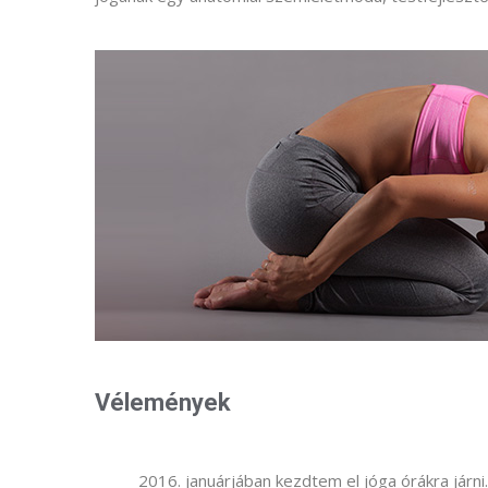
Vélemények
2016. januárjában kezdtem el jóga órákra járn