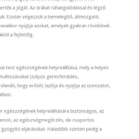
erték a jógát. Az órákat ráhangolódással és légző
tsuk. Ezután végezzük a bemelegítő, átmozgató,
gyanakkor nyújtja azokat, amelyek gyakran rövidülnek
któl a fejtetőig.
ikai test egészségének helyreállítása, mely a helyes
lváltozásokat (súlyos gerincferdülés,
olandó, hogy erősíti, lazítja és nyújtja az izomzatot,
sében.
er egészségének helyreállítására biztonságos, az
revenció, az egészségmegőrzés, de csoportos
i gyógyító eljárásokat. Haladóbb szinten pedig a