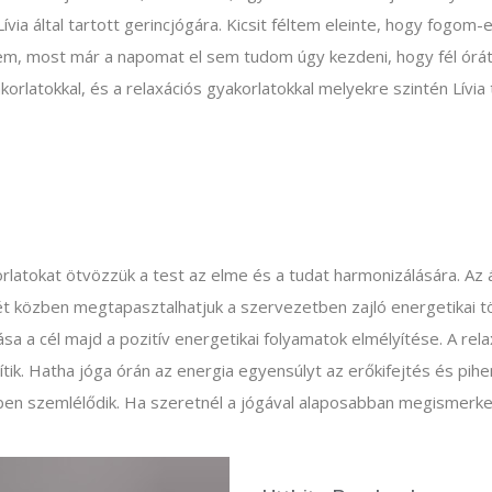
via által tartott gerincjógára. Kicsit féltem eleinte, hogy fogom-
em, most már a napomat el sem tudom úgy kezdeni, hogy fél órát
akorlatokkal, és a relaxációs gyakorlatokkal melyekre szintén Lívia
orlatokat ötvözzük a test az elme és a tudat harmonizálására. Az
égét közben megtapasztalhatjuk a szervezetben zajló energetikai 
tása a cél majd a pozitív energetikai folyamatok elmélyítése. A re
ítik. Hatha jóga órán az energia egyensúlyt az erőkifejtés és p
ben szemlélődik. Ha szeretnél a jógával alaposabban megismerkedn