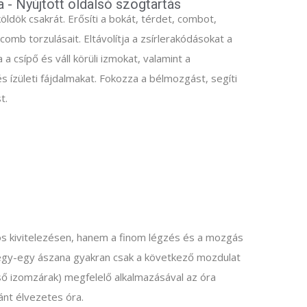
 - Nyújtott oldalsó szögtartás
öldök csakrát. Erősíti a bokát, térdet, combot,
 comb torzulásait. Eltávolítja a zsírlerakódásokat a
 a csípő és váll körüli izmokat, valamint a
 és ízületi fájdalmakat. Fokozza a bélmozgást, segíti
t.
os kivitelezésen, hanem a finom légzés és a mozgás
, egy-egy ászana gyakran csak a következő mozdulat
lső izomzárak) megfelelő alkalmazásával az óra
nt élvezetes óra.